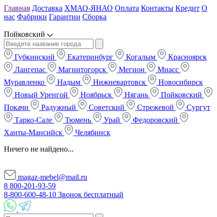
Главная
Доставка
ХМАО-ЯНАО
Оплата
Контакты
Кредит
О
нас
Фабрики
Гарантии
Сборка
Пойковский
Губкинский
Екатеринбург
Когалым
Красноярск
Лангепас
Магнитогорск
Мегион
Миасс
Муравленко
Надым
Нижневартовск
Новосибирск
Новый Уренгой
Ноябрьск
Нягань
Пойковский
Покачи
Радужный
Советский
Стрежевой
Сургут
Тарко-Сале
Тюмень
Урай
Федоровский
Ханты-Мансийск
Челябинск
Ничего не найдено...
magaz-mebel@mail.ru
8 800-201-93-59
8-800-600-48-10 Звонок бесплатный