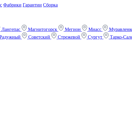
с
Фабрики
Гарантии
Сборка
Лангепас
Магнитогорск
Мегион
Миасс
Муравлен
Радужный
Советский
Стрежевой
Сургут
Тарко-Сал