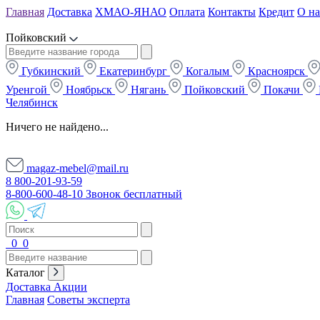
Главная
Доставка
ХМАО-ЯНАО
Оплата
Контакты
Кредит
О на
Пойковский
Губкинский
Екатеринбург
Когалым
Красноярск
Уренгой
Ноябрьск
Нягань
Пойковский
Покачи
Челябинск
Ничего не найдено...
magaz-mebel@mail.ru
8 800-201-93-59
8-800-600-48-10 Звонок бесплатный
0
0
Каталог
Доставка
Акции
Главная
Советы эксперта