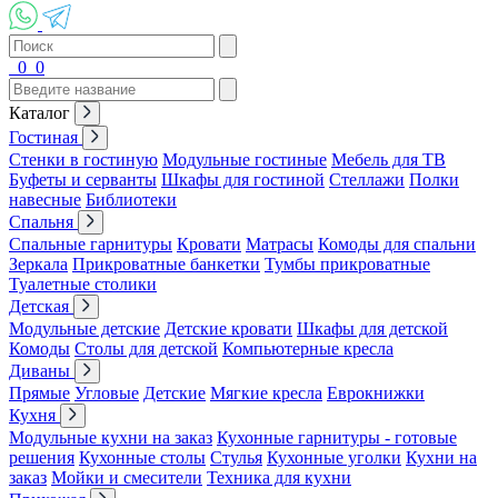
0
0
Каталог
Гостиная
Стенки в гостиную
Модульные гостиные
Мебель для ТВ
Буфеты и серванты
Шкафы для гостиной
Стеллажи
Полки
навесные
Библиотеки
Спальня
Спальные гарнитуры
Кровати
Матрасы
Комоды для спальни
Зеркала
Прикроватные банкетки
Тумбы прикроватные
Туалетные столики
Детская
Модульные детские
Детские кровати
Шкафы для детской
Комоды
Столы для детской
Компьютерные кресла
Диваны
Прямые
Угловые
Детские
Мягкие кресла
Еврокнижки
Кухня
Модульные кухни на заказ
Кухонные гарнитуры - готовые
решения
Кухонные столы
Стулья
Кухонные уголки
Кухни на
заказ
Мойки и смесители
Техника для кухни