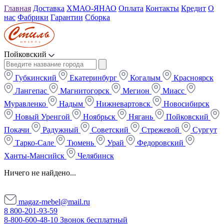
Главная
Доставка
ХМАО-ЯНАО
Оплата
Контакты
Кредит
О
нас
Фабрики
Гарантии
Сборка
Пойковский
Губкинский
Екатеринбург
Когалым
Красноярск
Лангепас
Магнитогорск
Мегион
Миасс
Муравленко
Надым
Нижневартовск
Новосибирск
Новый Уренгой
Ноябрьск
Нягань
Пойковский
Покачи
Радужный
Советский
Стрежевой
Сургут
Тарко-Сале
Тюмень
Урай
Федоровский
Ханты-Мансийск
Челябинск
Ничего не найдено...
magaz-mebel@mail.ru
8 800-201-93-59
8-800-600-48-10 Звонок бесплатный