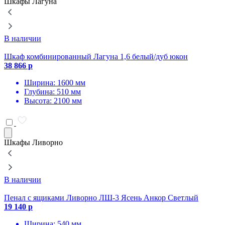
Шкафы Лагуна
В наличии
Шкаф комбинированный Лагуна 1,6 белый/дуб юкон
Ш
38 866 р
3
Ширина: 1600 мм
Глубина: 510 мм
Высота: 2100 мм
Шкафы Ливорно
В наличии
Пенал с ящиками Ливорно ЛШ-3 Ясень Анкор Светлый
19 140 р
2
Ширина: 540 мм