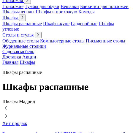
Прихожая
Прихожие
Тумбы для обуви
Вешалки
Банкетки для прихожей
Шкафы-пеналы
Шкафы в прихожую
Комоды
Шкафы
Шкафы распашные
Шкафы-купе
Гардеробные
Шкафы
угловые
Столы и стулья
Обеденные столы
Компьютерные столы
Письменные столы
Журнальные столики
Садовая мебель
Доставка
Акции
Главная
Шкафы
Шкафы распашные
Шкафы распашные
Шкафы Мадрид
Хит продаж