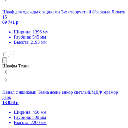
Шкаф для одежды с ящиками 3-х створчатый б/зеркала Люмен
Ш
15
69 741 р
7
Ширина: 1396 мм
Глубина: 545 мм
Высота: 2193 мм
Шкафы Теана
Пенал с ящиками Теана ясень анкор светлый/МДФ мрамор
П
дарк
л
13 050 р
1
Ширина: 450 мм
Глубина: 500 мм
Высота: 2200 мм