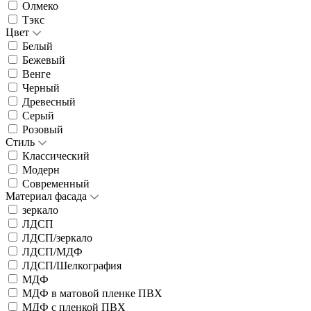
Олмеко
Тэкс
Цвет
Белый
Бежевый
Венге
Черный
Древесный
Серый
Розовый
Стиль
Классический
Модерн
Современный
Материал фасада
зеркало
ЛДСП
ЛДСП/зеркало
ЛДСП/МДФ
ЛДСП/Шелкография
МДФ
МДФ в матовой пленке ПВХ
МДФ с пленкой ПВХ