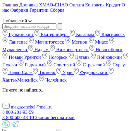
Главная
Доставка
ХМАО-ЯНАО
Оплата
Контакты
Кредит
О
нас
Фабрики
Гарантии
Сборка
Пойковский
Губкинский
Екатеринбург
Когалым
Красноярск
Лангепас
Магнитогорск
Мегион
Миасс
Муравленко
Надым
Нижневартовск
Новосибирск
Новый Уренгой
Ноябрьск
Нягань
Пойковский
Покачи
Радужный
Советский
Стрежевой
Сургут
Тарко-Сале
Тюмень
Урай
Федоровский
Ханты-Мансийск
Челябинск
Ничего не найдено...
magaz-mebel@mail.ru
8 800-201-93-59
8-800-600-48-10 Звонок бесплатный