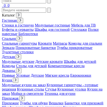
0
0
Каталог
Гостиная
Стенки в гостиную
Модульные гостиные
Мебель для ТВ
Буфеты и серванты
Шкафы для гостиной
Стеллажи
Полки
навесные
Библиотеки
Спальня
Спальные гарнитуры
Кровати
Матрасы
Комоды для спальни
Зеркала
Прикроватные банкетки
Тумбы прикроватные
Туалетные столики
Детская
Модульные детские
Детские кровати
Шкафы для детской
Комоды
Столы для детской
Компьютерные кресла
Диваны
Прямые
Угловые
Детские
Мягкие кресла
Еврокнижки
Кухня
Модульные кухни на заказ
Кухонные гарнитуры - готовые
решения
Кухонные столы
Стулья
Кухонные уголки
Кухни на
заказ
Мойки и смесители
Техника для кухни
Прихожая
Прихожие
Тумбы для обуви
Вешалки
Банкетки для прихожей