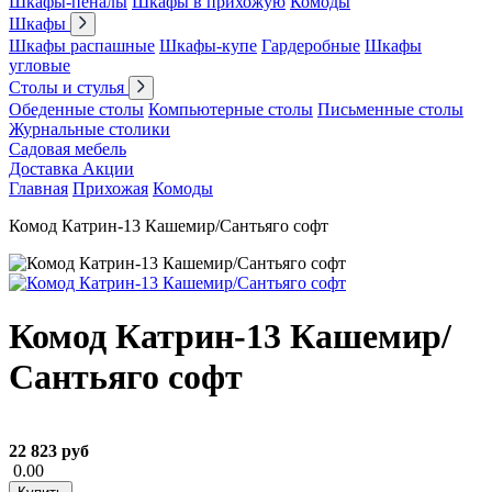
Шкафы-пеналы
Шкафы в прихожую
Комоды
Шкафы
Шкафы распашные
Шкафы-купе
Гардеробные
Шкафы
угловые
Столы и стулья
Обеденные столы
Компьютерные столы
Письменные столы
Журнальные столики
Садовая мебель
Доставка
Акции
Главная
Прихожая
Комоды
Комод Катрин-13 Кашемир/Сантьяго софт
Комод Катрин-13 Кашемир/
Сантьяго софт
22 823 руб
0.00